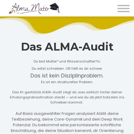
Deep Work Essentials
Retreats
1:1-Coachings
Buch
Blog
Das ALMA-Audit
Login
Du bist Mutter* und Wissenschaftler*in.
Du willst schreiben. Oft fällt es dir schwer.
Das ist kein Disziplinproblem.
Es ist ein strukturelles Problem.
Das KI-gestützte ALMA-Audit zeigt dir, was wirklich hinter deiner
Erholungsprokrastination steckt — und wie du ab jetzt trotzdem ins
Schreiben kommst.
Auf Basis ausgewählter Fragen analysiert ALMA deine
Textbeziehung, deine Care-Dynamik und dein Deep Work
Potenzial. Du bekommst eine personlaisierte schriftliche
Einschätzung, die deine Situation benennt, dir Orientierung