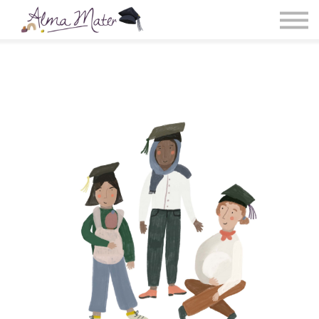
Deep Work Essentials
Retreats
1:1-Coachings
Buch
Blog
Login