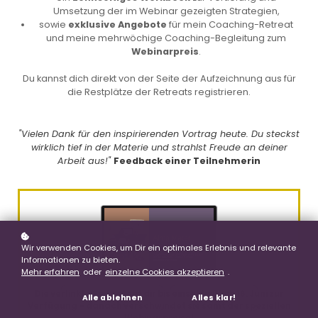
Umsetzung der im Webinar gezeigten Strategien,
sowie
exklusive Angebote
für mein Coaching-Retreat
und meine mehrwöchige Coaching-Begleitung zum
Webinarpreis
.
Du kannst dich direkt von der Seite der Aufzeichnung aus für
die Restplätze der Retreats registrieren.
"Vielen Dank für den inspirierenden Vortrag heute. Du steckst
wirklich tief in der Materie und strahlst Freude an deiner
Arbeit aus!"
Feedback einer Teilnehmerin
Wir verwenden Cookies, um Dir ein optimales Erlebnis und relevante
Informationen zu bieten.
Mehr erfahren
oder
einzelne Cookies akzeptieren
.
Die verlinkte Seite steht dir bis einschließlich 16. Juni zur
Alle ablehnen
Alles klar!
Verfügung – danach verschwindet sie samt der speziellen
Webinarpreise!